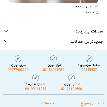
نشتی اب یخچال
۱۷ خرداد
مقالات پربازدید
جدیدترین مقالات
شعبه سراسری :
مرکز تهران :
شرق تهران :
02177902220
02186071751
02145437
شمال تهران :
شماره همراه :
09190111214
02126124696
دسترسی سریع
خدمات