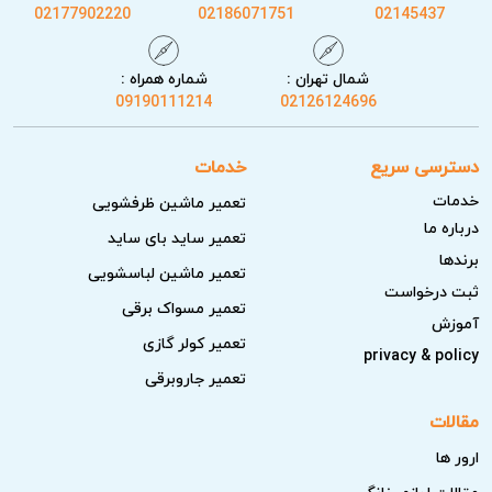
02177902220
02186071751
02145437
شمال تهران :
شماره همراه :
09190111214
02126124696
دسترسی سریع
خدمات
خدمات
تعمیر ماشین ظرفشویی
درباره ما
تعمیر ساید بای ساید
برندها
تعمیر ماشین لباسشویی
ثبت درخواست
تعمیر مسواک برقی
آموزش
تعمیر کولر گازی
privacy & policy
تعمیر جاروبرقی
مقالات
ارور ها