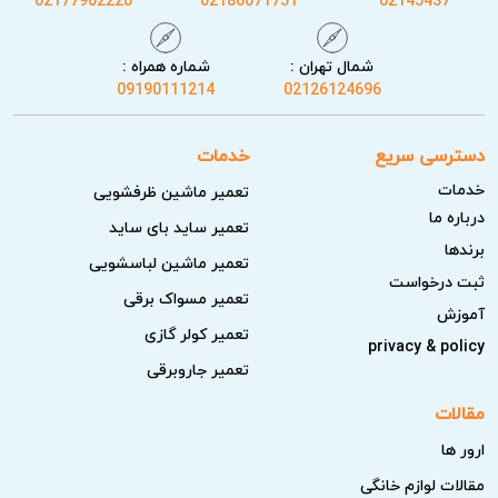
02177902220
02186071751
02145437
شمال تهران :
شماره همراه :
09190111214
02126124696
دسترسی سریع
خدمات
خدمات
تعمیر ماشین ظرفشویی
درباره ما
تعمیر ساید بای ساید
برندها
تعمیر ماشین لباسشویی
ثبت درخواست
تعمیر مسواک برقی
آموزش
تعمیر کولر گازی
privacy & policy
تعمیر جاروبرقی
مقالات
ارور ها
مقالات لوازم خانگی