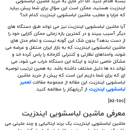
بسته اقدام کنید. اما اگر مایل به خرید ماشین لباسشویی
ایندزیت هستید، ممکن است این سؤال برای شما پیش بیاید
که مزایا و معایب ماشین لباسشویی ایندزیت کدام اند؟
آیا ماشین لباسشویی ایندزیت نیز می تواند طبق دستگاه های
دیگر آسیب ببیند و در کمترین بازه زمانی ممکن کارایی خود را
از دست بدهد؟ بدون شک این گونه نیست و تمام مدل های
ماشین لباسشویی ایندزیت که به بازار ایران منتقل و عرضه می
شوند، واحداهای نظارتی و کنترلی کارخانه را پاس کرده اند و
مشکل خاصی ندارند و اینکه این دستگاه خراب می شود، می
تواند ده ها دلیل مختلف داشته باشد. به همین ترتیب توصیه
ای که برای شما داریم این است که پیش از خرید ماشین
لباسشویی ایندزیت این مقاله از مجموعه مقالات
تعمیر
لباسشویی ایندزیت
از آریابهکار را مطالعه کنید.
[ez-toc]
معرفی ماشین لباسشویی ایندزیت
ماشین لباسشویی ایندزیت، یک برند ایتالیایی و چند ملیتی می