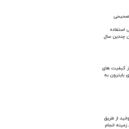
ه صحیحی
 استفاده
حیح و اصولی 10+ سال است و در طی این چندین سال
از کیفیت های
 بایترون به
انید از طریق
ن زمینه انجام