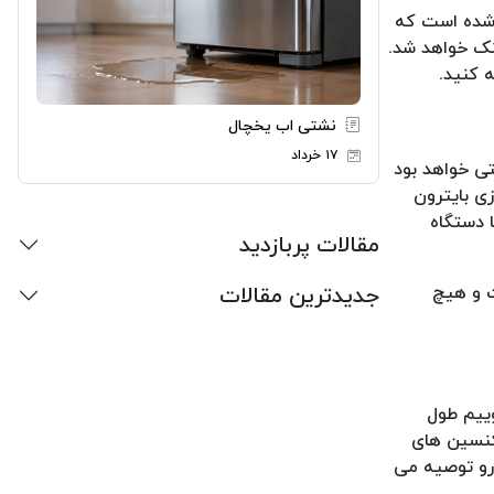
ن شده است که
نک خواهد شد.
ه کنید.
نشتی اب یخچال
۱۷ خرداد
تی خواهد بود
گازی بایترون
ا دستگاه
مقالات پربازدید
جدیدترین مقالات
ت و هیچ
وییم طول
کنسین های
رو توصیه می