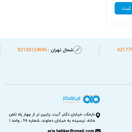
ثبت
02177
شمال تهران :
02126124696
نارمک، خیابان دکتر آیت، پایین تر از چهار راه تلفن
خانه، نرسیده به خیابان دماوند، شماره ۶۸ ، واحد ۱
aria.behkar@gmail.com