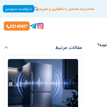
درخواست سرویس
خانه
درباره ما
تماس با ما
قوانین و مقررات
02145437
خوبه؟
مقالات مرتبط