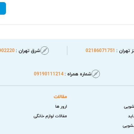
 تهران :
02186071751
شرق تهران :
902220
شماره همراه :
09190111214
مقالات
شویی
ارور ها
اید
مقالات لوازم خانگی
سشویی