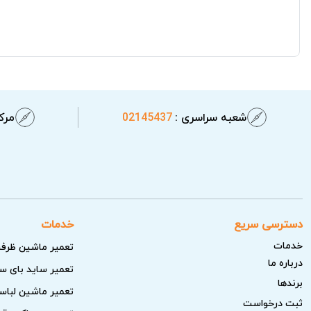
شعبه سراسری :
02145437
مرکز
دسترسی سریع
خدمات
خدمات
تعمیر ماشین ظرف
درباره ما
تعمیر ساید بای س
برندها
تعمیر ماشین لبا
ثبت درخواست