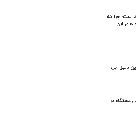
ن از این برند است؛ چرا که
 های این
ن 6.700.000 تومان می باشد. به همین دلیل این
MS می باشد که قیمت امروز این دستگاه در