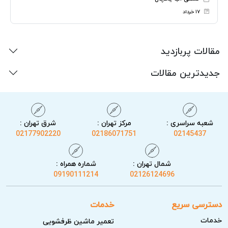
۱۷ خرداد
مقالات پربازدید
جدیدترین مقالات
شعبه سراسری :
مرکز تهران :
شرق تهران :
02177902220
02186071751
02145437
شمال تهران :
شماره همراه :
09190111214
02126124696
دسترسی سریع
خدمات
خدمات
تعمیر ماشین ظرفشویی