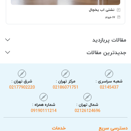
نشتی اب یخچال
۱۷ خرداد
مقالات پربازدید
جدیدترین مقالات
شعبه سراسری :
مرکز تهران :
شرق تهران :
02177902220
02186071751
02145437
شمال تهران :
شماره همراه :
09190111214
02126124696
دسترسی سریع
خدمات