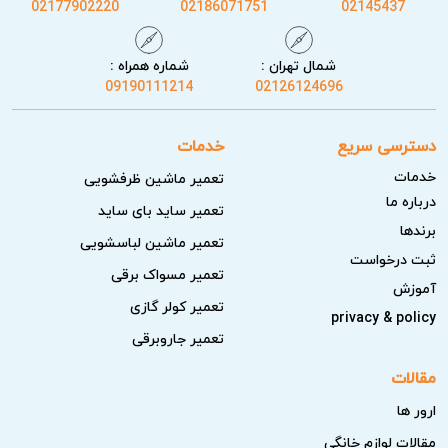
02177902220
02186071751
02145437
شمال تهران :
شماره همراه :
09190111214
02126124696
دسترسی سریع
خدمات
خدمات
تعمیر ماشین ظرفشویی
درباره ما
تعمیر ساید بای ساید
برندها
تعمیر ماشین لباسشویی
ثبت درخواست
تعمیر مسواک برقی
آموزش
تعمیر کولر گازی
privacy & policy
تعمیر جاروبرقی
مقالات
ارور ها
مقالات لوازم خانگی