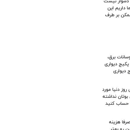
ر دشوار نیست
 داریم این
ممکن بر طرف
سانات برق،
پکیج دیواری
 دیواری
وز دنیا مورد
 بوتان نداشته
ر حساب کنید
صرفا هزینه
ن رو بهتر