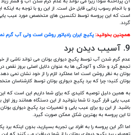
آن پرداخته شود؛ زیرا می تواند به عدم گرم شدن آب و فشار زیاد
و با انجام رسوب زدایی قابل حل است. از این رو با توجه به اینک
است که این پروسه توسط تکنسین های متخصص مورد عیب یابی و ت
گردد.
همچنین بخوانید:
پکیج ایران رادیاتور روشن است ولی آب گرم ن
9. آسیب دیدن برد
عدم گرم شدن آب توسط پکیج دیواری بوتان می تواند ناشی از خراب
تجمع گرد و خاک و آلودگی ها به عنوان دلایل اصلی بروز نقص در
بوتان به نظر روشن است اما عملکرد لازم را از خود نشان نمی دهد
بوتان کنید؛ چرا که برد پکیج دیواری بوتان توسط کارشناسان مت
به همین دلیل توصیه کلیدی که برای شما داریم این است که این 
عیب یابی قرار گیرد تا شما بتوانید از این دستگاه همانند روز اول
باشید. از این رو برای عیب یابی و تعمیرات برد پکیج دیواری بوت
تا این پروسه به بهترین شکل ممکن صورت گیرد.
اما اگر این پروسه را به افراد بی تجربه بسپارید، بدون اینکه برد پ
تعویض برد پکیج دیواری بوتان را از شما دریافت می کنند که این