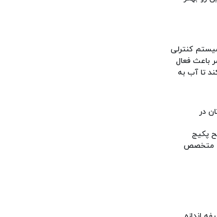
سیستم کنترلی
ر باعث فعال
ند تا آب به
ان در
ح پکیج
ب و متخصص
است این سنسور وظیفه اندازه