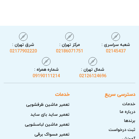
شعبه سراسری :
مرکز تهران :
شرق تهران :
02177902220
02186071751
02145437
شمال تهران :
شماره همراه :
09190111214
02126124696
خدمات آریابهکار برای تعمیر دستگاه بخور سرد در
اسلامشهر
دسترسی سریع
خدمات
تیم آریابهکار با تشخیص دقیق مشکل و تست کامل عملکرد پس
خدمات
تعمیر ماشین ظرفشویی
از تعمیر، تضمین کاهش برگشت خرابی را ارائه می‌دهد. خدمات
درباره ما
تعمیر ساید بای ساید
ما به گونه‌ای طراحی شده که ایمنی دستگاه و بهره‌وری آن به
برندها
تعمیر ماشین لباسشویی
حداکثر برسد. هزینه‌های تعمیر مطابق نرخ اتحادیه و منصفانه
ثبت درخواست
تعمیر مسواک برقی
اعلام خواهد شد.
آموزش