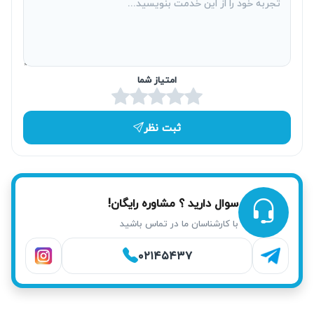
آریابهکار تکنسین‌هایی دارد که تخصص و تجربه تعمیر برد انواع
دستگاه‌های بخور سرد برندهای مختلف را دارند. این تخصص به
تعمیر و بازگرداندن عملکرد دستگاه در کوتاه‌ترین زمان ممکن
کمک می‌کند. استفاده از تکنسین برند مربوطه موجب افزایش
امتیاز شما
دقت و کاهش خطاهای تعمیر می‌شود. تیم ما اهمیت ویژه‌ای به
قطعات الکترونیکی و برق دستگاه می‌دهد.
ثبت نظر
تعمیر فوری همان روز در محل
برای آسودگی شما، امکان تعمیر فوری و در همان روز در محل
فراهم شده است. اعزام تکنسین به خیابان امام خمینی یا میدان
سوال دارید ؟ مشاوره رایگان!
نماز از طریق هماهنگی سریع انجام می‌شود. این خدمات باعث
با کارشناسان ما در تماس باشید
کاهش زمان انتظار و عدم نیاز به تحویل دستگاه به مرکز تعمیرات
خواهد شد. هدف آریابهکار فراهم کردن تجربه‌ای بی‌دغدغه و سریع
۰۲۱۴۵۴۳۷
برای مشتری است.