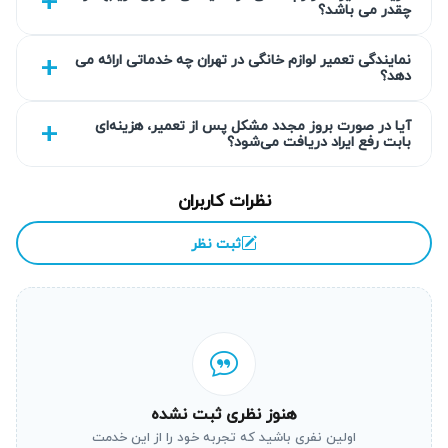
چقدر می باشد؟
تمامی تعمیرات انجام شده توسط کارشناسان آریابهکار با گارانتی
نمایندگی تعمیر لوازم خانگی در تهران چه خدماتی ارائه می
کتبی ۹۰ روزه همراه است که از کیفیت خدمات اطمینان دارد.
دهد؟
این گارانتی شامل قطعات تعویضی و فرآیند تعمیر می‌شود. به
همین دلیل مشتریان می‌توانند با اعتماد کامل تعمیر ماکروفر
آیا در صورت بروز مجدد مشکل پس از تعمیر، هزینه‌ای
بابت رفع ایراد دریافت می‌شود؟
سامسونگ در شرق تهران را به ما بسپارند.
انتخاب سطح کیفی قطعه به انتخاب شما
نظرات کاربران
در صورت نیاز به تعویض قطعات، آریابهکار امکان استفاده از
ثبت نظر
نمونه اورجینال یا قطعات کیفیت بالا با قیمت مناسب را فراهم
می‌کند. این گزینه‌ها با توجه به بودجه و نیاز مشتری ارائه شده و
انتخاب قطعه مناسب به عهده شما خواهد بود. این موضوع در
ارائه خدمات شفافیت و رضایت بیشتر را تضمین می‌کند.
عیب‌یابی دقیق قبل از تعویض قطعه
هنوز نظری ثبت نشده
اولین نفری باشید که تجربه خود را از این خدمت
کارشناسان ما با ارائه گزارش فنی علت خرابی، عیب‌یابی دقیق و