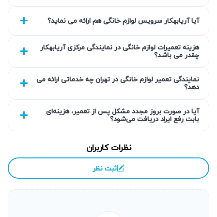
تعلل در رفع مشکلات می‌تواند منجر به عواقب جدی‌تر و
هزینه‌های بیشتر شود. بسیاری از خرابی‌ها ابتدا کوچک هستند اما با
آیا آریابهکار سرویس لوازم خانگی هم ارائه می نماید؟
گذشت زمان و استفاده مکرر تبدیل به نقص‌های بزرگ می‌شوند
که تعمیر آن‌ها دشوار و پرهزینه‌تر است. هم‌چنین، تعمیر به موقع
هزینه تعمیرات لوازم خانگی در نمایندگی مرکزی آریابهکار
چقدر می باشد؟
باعث جلوگیری از مشکلات ایمنی و ارتقاء طول عمر دستگاه
می‌شود.
نمایندگی تعمیر لوازم خانگی در تهران چه خدماتی ارائه می
دهد؟
خرابی بیشتر و افزایش هزینه تعمیر
آیا در صورت بروز مجدد مشکل پس از تعمیر، هزینه‌ای
اگر به موقع برای تعمیر دستگاه اقدام نکنید، مشکلات جزئی
بابت رفع ایراد دریافت می‌شود؟
می‌توانند به خرابی‌های بزرگ‌تر تبدیل شوند که در نهایت منجر به
هزینه‌های سنگین برای تعویض قطعات و حتی کل دستگاه خواهند
نظرات کاربران
شد. رفع سریع اشکالات، صرفه‌جویی در هزینه‌ها به همراه دارد.
ثبت نظر
احتمال از کار افتادن کامل دستگاه
تاخیر در تعمیر ممکن است باعث شود بخارشوی به طور کامل از
کار بیفتد و دیگر قابل استفاده نباشد که در این صورت تعمیرات