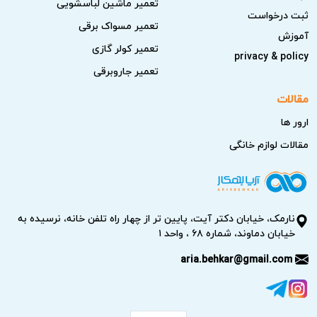
تعمیر ماشین لباسشویی
ثبت درخواست
آماده‌سازی محل تعمیر:
فراهم کردن فضایی مناسب و
تعمیر مسواک برقی
آموزش
دسترسی آسان به دستگاه برای حضور تکنسین اهمیت دارد.
تعمیر کولر گازی
privacy & policy
استعلام قیمت اولیه:
قبل از تماس، می‌توانید هزینه حدودی
تعمیر جاروبرقی
تعمیر را از منابع مختلف جویا شوید تا بهترین تصمیم را
مقالات
بگیرید.
ارور ها
رعایت این نکات کمک می‌کند تا تعمیرکار آریابهکار با اطلاعات
مقالات لوازم خانگی
کافی به موقع در محل حاضر شود و فرآیند تعمیر به بهترین شکل
انجام شود.
نارمک، خیابان دکتر آیت، پایین تر از چهار راه تلفن خانه، نرسیده به
خیابان دماوند، شماره ۶۸ ، واحد ۱
aria.behkar@gmail.com