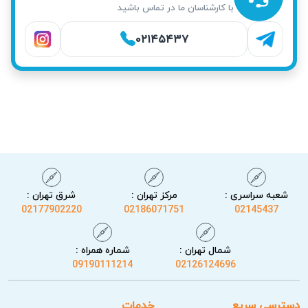
با کارشناسان ما در تماس باشید
۰۲۱۴۵۴۳۷
شعبه سراسری :
مرکز تهران :
شرق تهران :
02177902220
02186071751
02145437
شمال تهران :
شماره همراه :
09190111214
02126124696
دسترسی سریع
خدمات