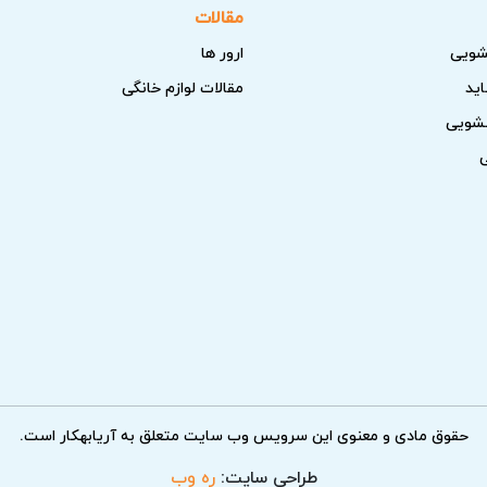
مقالات
اشین ظرفشویی پاکشوما
شویی
ارور ها
اید
مقالات لوازم خانگی
 پاکشوما، چند نکته ساده وجود دارد که با بررسی آن‌ها می‌توانید از
سشویی
خه، سالم بودن فیوز و پریز اطمینان حاصل کنید.
گاه مانند برنامه شستشو، دما و حالت‌های ویژه به درستی انجام شده
را بررسی کنید تا تهویه کافی وجود داشته باشد و دستگاه کاملا تراز 
ترها، شلنگ‌ها و نوار دور در به عملکرد بهتر کمک می‌کند.
د، ارورهای نمایشی یا وجود برفک از علائم نیاز به تعمیر هستند.
امه داشت، توصیه می‌کنیم برای جلوگیری از خرابی بیشتر و هزینه‌های
حقوق مادی و معنوی این سرویس وب سایت متعلق به آریابهکار است.
طراحی سایت:
ره وب