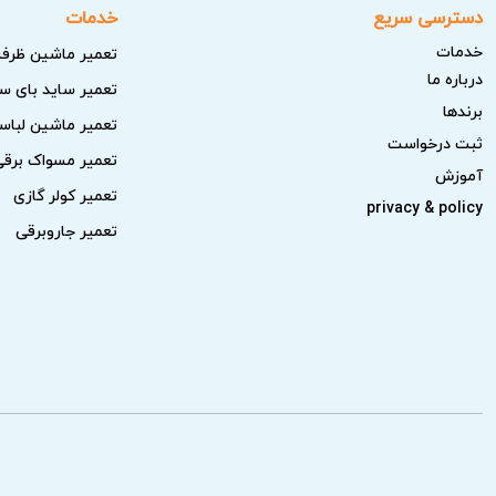
دسترسی سریع
خدمات
نکات مهم قبل از درخواست تعمیر م
خدمات
تعمیر ماشین ظرف
درباره ما
تعمیر ساید بای س
قبل از تماس با نمایندگی تعمیر ماشین ظرفشویی
برندها
تعمیر ماشین لبا
خرابی را تشخیص دهید.
ثبت درخواست
تعمیر مسواک برقی
بررسی برق و اتصالات:
از وصل بودن دوشا
آموزش
تعمیر کولر گازی
privacy & policy
تنظیمات دستگاه:
مطمئن شوید تنظیمات دست
تعمیر جاروبرقی
شرایط نصب و محیط:
فضای اطراف دستگاه 
قطعات ظاهری و مصرفی:
سالم بودن فیل
علائم غیرعادی:
صداهای ناهنجار، لرزش زیا
اگر پس از انجام این بررسی‌ها مشکل دستگاه اد
تکنسین متخصص آریابهکار بسپارید.