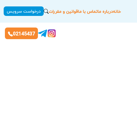
درخواست سرویس
خانه
درباره ما
تماس با ما
قوانین و مقررات
02145437