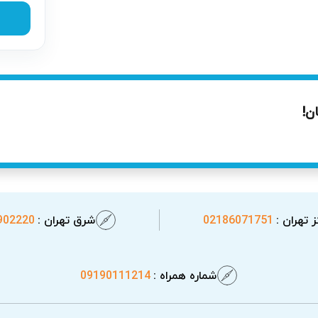
د توسط تعمیرکار ماشین ظرفشویی پاکشوما آریابهکار ضروری است تا ا
ن!
 تهران :
02186071751
شرق تهران :
902220
شماره همراه :
09190111214