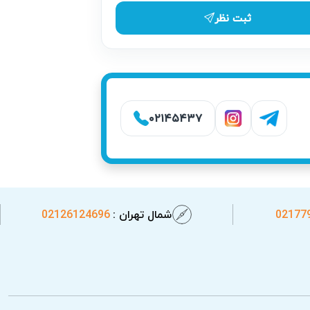
قدامات ایمنی به موقع انجام شود.
ثبت نظر
۰۲۱۴۵۴۳۷
02177
شمال تهران :
02126124696