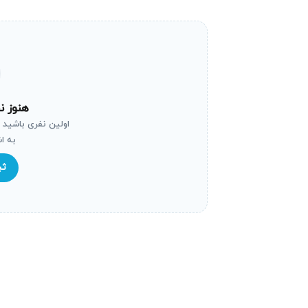
احتمال از کار افتادن کامل دستگاه
استفاده مداوم از دستگاه معیوب باعث وارد آم
در چنین شرایطی تعویض دستگاه به گزینه اصلی 
خطر برای سلامت، کیفیت یا ایمنی
هنوز ن
اولین نفری باشید 
خرابی ماشین ظرفشویی پاکشوما اگر به‌موقع 
به ا
آسیب به محیط و احتمال برق‌گرفتگی شود که 
ثب
مصرف انرژی بالاتر و قبوض سنگین‌تر
دستگاهی که به‌درستی کار نمی‌کند، معمولاً ب
قطعات می‌شود. تعمیر به موقع می‌تواند هزینه‌
ریسک‌های ایمنی در صورت نشتی یا ا
مشکلاتی مانند نشتی آب، اتصالات برقی معیوب