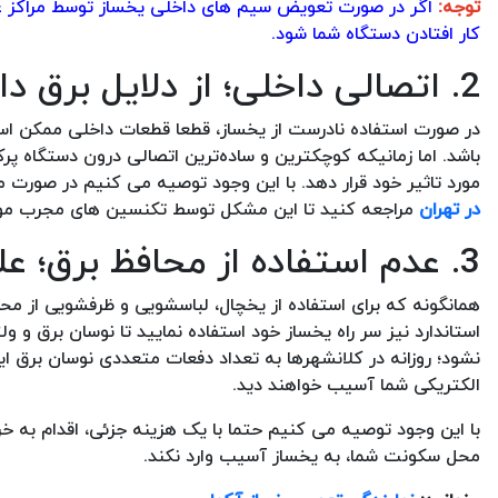
توجه:
اگر در صورت تعویض سیم های داخلی یخساز توسط مراکز غی
کار افتادن دستگاه شما شود.
2. اتصالی داخلی؛ از دلایل برق داشتن بدنه یخساز
در صورت استفاده نادرست از یخساز، قطعا قطعات داخلی ممکن است 
باشد. اما زمانیکه کوچکترین و ساده‌ترین اتصالی درون دستگاه پرک
مورد تاثیر خود قرار دهد. با این وجود توصیه می کنیم در صور
در تهران
مراجعه کنید تا این مشکل توسط تکنسین های مجرب مورد 
3. عدم استفاده از محافظ برق؛ علت برق داشتن بدنه یخساز
همانگونه که برای استفاده از یخچال، لباسشویی و ظرفشویی از مح
استاندارد نیز سر راه یخساز خود استفاده نمایید تا نوسان برق و 
نشود؛ روزانه در کلانشهرها به تعداد دفعات متعددی نوسان برق 
الکتریکی شما آسیب خواهند دید.
با این وجود توصیه می کنیم حتما با یک هزینه جزئی، اقدام به خری
محل سکونت شما، به یخساز آسیب وارد نکند.