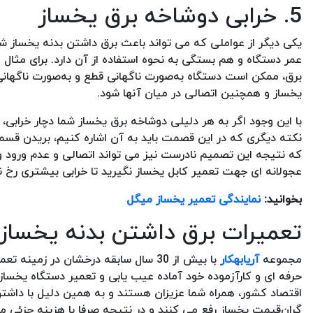
5. خرابی دوشاخه برق یخساز
یکی دیگر از عواملی که می تواند باعث برق داشتن بدنه یخساز 
عمر دستگاه و هم بستگی به نحوه استفاده از آن دارد. برای مثال 
برق، ممکن است دستگاه به‌صورت ناگهانی قطع و به‌صورت ناگها
یخساز و همچنین اتصالی در میان آنها شود.
با این وجود اگر به هر دلیلی دوشاخه برق یخساز شما دچار خراب
نکته دیگری که در این قصمت باید به آن اشاره کنیم، بریدن ق
که نتیجه این تصمیم نادرست نیز می تواند اتصالی و عدم ورود و
عجولانه ای جهت تعمیر کابل یخساز نگیرید تا خرابی بیشتری رخ ن
بخوانید:
نمایندگی تعمیر یخساز میگل
تعمیرات برق داشتن بدنه یخساز
مجموعه
آریابهکار
با بیش از 30 سال سابقه درخشان در ز
حرفه ای و کارآزموده خود آماده عیب یابی و تعمیر دستگاه یخسا
اقتصاد کشور، همراه شما عزیزان هستند و به همین دلیل با داش
گران‌قیمت یخساز رفع می کنند و در نتیجه صرفا با هزینه جزئی 