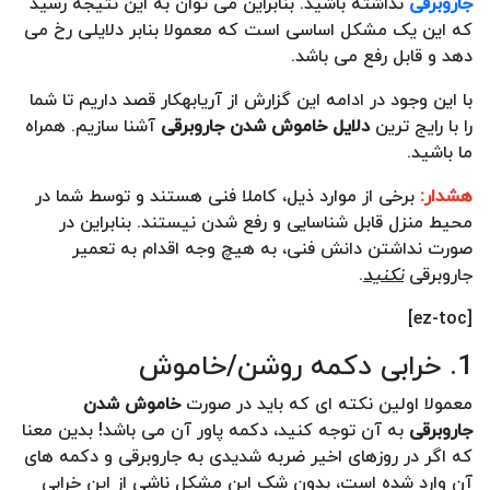
جاروبرقی
نداشته باشید. بنابراین می توان به این نتیجه رسید
که این یک مشکل اساسی است که معمولا بنابر دلایلی رخ می
دهد و قابل رفع می باشد.
با این وجود در ادامه این گزارش از آریابهکار قصد داریم تا شما
را با رایج ترین
دلایل خاموش شدن جاروبرقی
آشنا سازیم. همراه
ما باشید.
هشدار:
برخی از موارد ذیل، کاملا فنی هستند و توسط شما در
محیط منزل قابل شناسایی و رفع شدن نیستند. بنابراین در
صورت نداشتن دانش فنی، به هیچ وجه اقدام به تعمیر
جاروبرقی
نکنید
.
[ez-toc]
1. خرابی دکمه روشن/خاموش
معمولا اولین نکته ای که باید در صورت
خاموش شدن
جاروبرقی
به آن توجه کنید، دکمه پاور آن می باشد! بدین معنا
که اگر در روزهای اخیر ضربه شدیدی به جاروبرقی و دکمه های
آن وارد شده است، بدون شک این مشکل ناشی از این خرابی