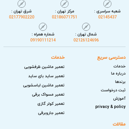
شعبه سراسری :
مرکز تهران :
شرق تهران :
02177902220
02186071751
02145437
شمال تهران :
شماره همراه :
09190111214
02126124696
دسترسی سریع
خدمات
خدمات
تعمیر ماشین ظرفشویی
درباره ما
تعمیر ساید بای ساید
برندها
تعمیر ماشین لباسشویی
ثبت درخواست
تعمیر مسواک برقی
آموزش
تعمیر کولر گازی
privacy & policy
تعمیر جاروبرقی
مقالات