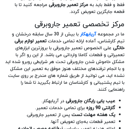
فقط و فقط باید به
مرکز تعمیر جاروبرقی
مراجعه کنید تا با
قطعه جایگزین تعویض گردد.
مرکز تخصصی تعمیر جاروبرقی
ما در مجموعه
آریابهکار
با بیش از 30 سال سابقه درخشان و
تیم کارشناس، آماده ارائه تمامی خدمات
تعمیر لوازم برقی
خانگی
علی الخصوص تعمیر جاروبرقی با بروزترین ابزارهای
تعمیراتی و قطعات کاملا وارداتی می باشد. از این رو اگر با
مشکل خاموش شدن جاروبرقی تحت هر شرایطی روبرو شده اید
و با انجام ترفندهای مختلف هنوز موفق به تعمیر این مشکل
نشده اید، می توانید از طریق شماره های مندرج بر روی سایت
با تیم پشتیبانی و کارشناسان ما ارتباط بگیرید تا شما را
راهنمایی کنند.
عیب یابی رایگان جاروبرقی
در آریابهکار.
گارانتی 90 روزه
برای تمامی خدمات تعمیر.
یک هفته مهلت تست
پس از تعمیر جاروبرقی.
تعمیر قطعات به‌جای تعویض آنها.
اعلام هزینه تعمیر براساس
نرخ‌نامه مصوب اتحادیه
.