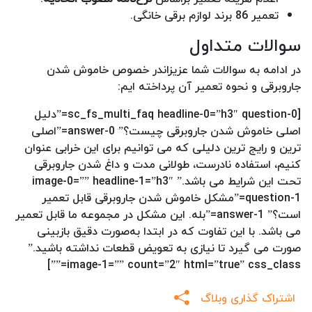
تعمیر 86 برند لوازم برقی خانگی.
سوالات متداول
در ادامه به سوالات شما عزیزاندر خصوص خاموش شدن
جاروبرقی و نحوه تعمیر آن پرداخته ایم:
[sc_fs_multi_faq headline-0=”h3″ question-0=”دلیل
اصلی خاموش شدن جاروبرقی چیست؟” answer-0=”اصلی
ترین و رایج ترین دلیلی که می توانیم برای این خرابی عنوان
کنیم، استفاده نادرست، طولانی مدت و داغ شدن جاروبرقی
تحت این شرایط می باشد.” image-0=”” headline-1=”h3″
question-1=”مشکل خاموش شدن جاروبرقی قابل تعمیر
است؟” answer-1=”بله. این مشکل در مجموعه ما قابل تعمیر
می باشد. با این تفاوت که در ابتدا به‌صورت دقیق بازبینی
صورت می گیرد تا نیازی به تعویض قطعات نداشته باشید.”
image-1=”” count=”2″ html=”true” css_class=””]
اشتراک گذاری وبلاگ