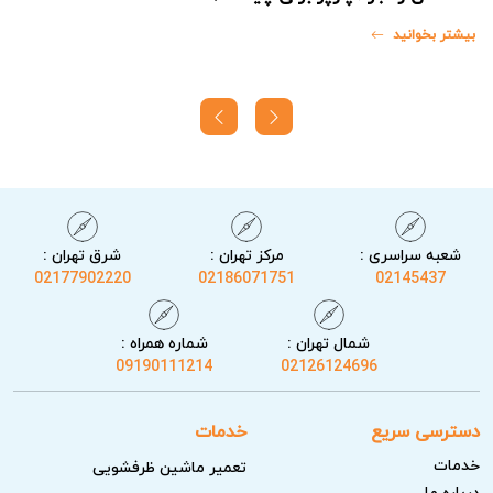
بیشتر بخوانید
ب
شعبه سراسری :
مرکز تهران :
شرق تهران :
02177902220
02186071751
02145437
شمال تهران :
شماره همراه :
09190111214
02126124696
دسترسی سریع
خدمات
خدمات
تعمیر ماشین ظرفشویی
درباره ما